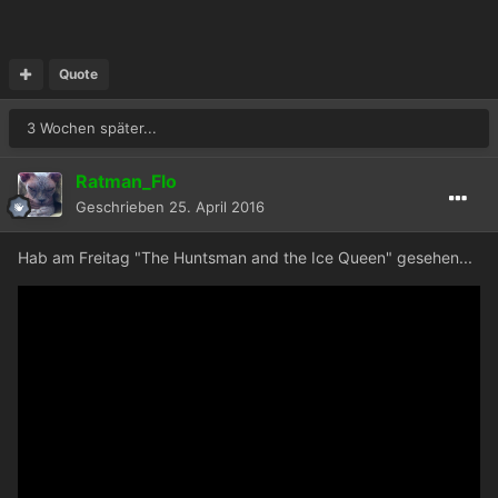
Quote
3 Wochen später...
Ratman_Flo
Geschrieben
25. April 2016
Hab am Freitag "The Huntsman and the Ice Queen" gesehen...