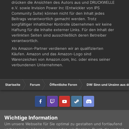
drücken die Ansichten des Autors aus und DRUCKWELLE
e.V. sowie Invision Power Inc (Entwickler von IPS
Community Suite) können nicht für den Inhalt jedes
Beitrags verantwortlich gemacht werden. Trotz
sorgfältiger inhaltlicher Kontrolle übernehmen wir keine
Haftung für die Inhalte externer Links. Für den Inhalt der
verlinkten Seiten sind ausschließlich deren Betreiber
verantwortlich.
Als Amazon-Partner verdienen wir an qualifizierten
Käufen. Amazon und das Amazon-Logo sind
Warenzeichen von Amazon.com, Inc. oder eines seiner
verbundenen Unternehmen.
Startseite
Forum
Öffentliche Foren
DW: Sinn und Unsinn aus d
IPS Theme
by
IPSFocus
Sprache
Datenschutzerklärung
Wichtige Information
Copyright © 2003 - 2021 DRUCKWELLE e.V. -
Impressum
Powered by Invision Community
Um unsere Webseite für Sie optimal zu gestalten und fortlaufend