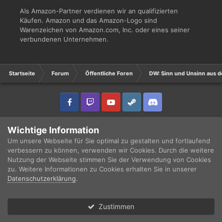
Als Amazon-Partner verdienen wir an qualifizierten
Käufen. Amazon und das Amazon-Logo sind
Warenzeichen von Amazon.com, Inc. oder eines seiner
verbundenen Unternehmen.
Startseite
Forum
Öffentliche Foren
DW: Sinn und Unsinn aus d
IPS Theme
by
IPSFocus
Sprache
Datenschutzerklärung
Wichtige Information
Copyright © 2003 - 2021 DRUCKWELLE e.V. -
Impressum
Powered by Invision Community
Um unsere Webseite für Sie optimal zu gestalten und fortlaufend
verbessern zu können, verwenden wir Cookies. Durch die weitere
Nutzung der Webseite stimmen Sie der Verwendung von Cookies
zu. Weitere Informationen zu Cookies erhalten Sie in unserer
Datenschutzerklärung
.
Zustimmen
Forum
Ungelesen
Anmelden
Registrieren
Mehr