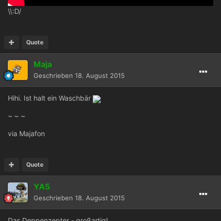
\\:D/
Quote
Maja
Geschrieben
18. August 2015
Hihi. Ist halt ein Waschbär
~ ~ ~
via Majafon
Quote
YA5
Geschrieben
18. August 2015
Das Deppenzepter - großartig!