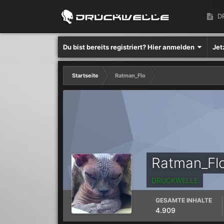
D
Du bist bereits registriert? Hier anmelden
Jet
Startseite
Ratman_Flo
Ratman_Fl
DRUCKWELLE
GESAMTE INHALTE
4.909