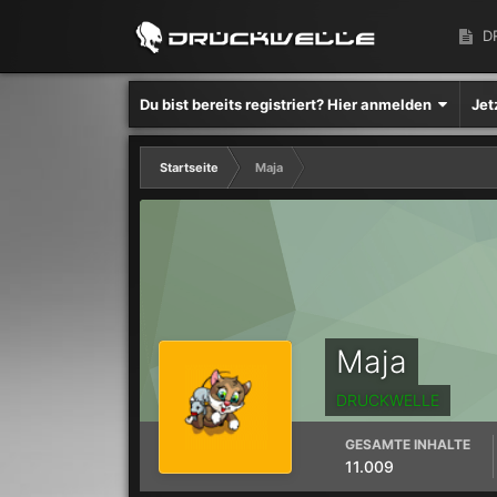
D
Du bist bereits registriert? Hier anmelden
Jet
Startseite
Maja
Maja
DRUCKWELLE
GESAMTE INHALTE
11.009