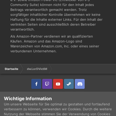
Community Suite) können nicht für den Inhalt jedes
Beitrags verantwortlich gemacht werden. Trotz
sorgfältiger inhaltlicher Kontrolle übernehmen wir keine
Haftung für die Inhalte externer Links. Für den Inhalt der
verlinkten Seiten sind ausschließlich deren Betreiber
verantwortlich.
Als Amazon-Partner verdienen wir an qualifizierten
Käufen. Amazon und das Amazon-Logo sind
Warenzeichen von Amazon.com, Inc. oder eines seiner
verbundenen Unternehmen.
Startseite
dw.LorDVictiM
IPS Theme
by
IPSFocus
Sprache
Datenschutzerklärung
Wichtige Information
Copyright © 2003 - 2021 DRUCKWELLE e.V. -
Impressum
Powered by Invision Community
Um unsere Webseite für Sie optimal zu gestalten und fortlaufend
verbessern zu können, verwenden wir Cookies. Durch die weitere
Nutzung der Webseite stimmen Sie der Verwendung von Cookies