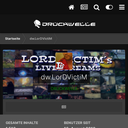
Startseite
dw.LorDVictiM
dw.LorDVictiM
DRUCKWELLE
GESAMTE INHALTE
BENUTZER SEIT