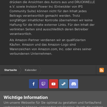
drücken die Ansichten des Autors aus und DRUCKWELLE
e.V. sowie Invision Power Inc (Entwickler von IPS
Community Suite) können nicht für den Inhalt jedes
Beitrags verantwortlich gemacht werden. Trotz
sorgfältiger inhaltlicher Kontrolle übernehmen wir keine
Haftung für die Inhalte externer Links. Für den Inhalt der
verlinkten Seiten sind ausschließlich deren Betreiber
verantwortlich.
Als Amazon-Partner verdienen wir an qualifizierten
Käufen. Amazon und das Amazon-Logo sind
Warenzeichen von Amazon.com, Inc. oder eines seiner
verbundenen Unternehmen.
Startseite
Kalender
IPS Theme
by
IPSFocus
Sprache
Datenschutzerklärung
Wichtige Information
Copyright © 2003 - 2021 DRUCKWELLE e.V. -
Impressum
Powered by Invision Community
Um unsere Webseite für Sie optimal zu gestalten und fortlaufend