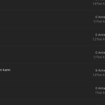
1,6Tsd
A
0
Ant
1,1Tsd
A
0
Ant
1,2Tsd
A
0
Ant
1,1Tsd
A
en kann
9
Ant
1,9Tsd
A
0
Ant
1Tsd
A