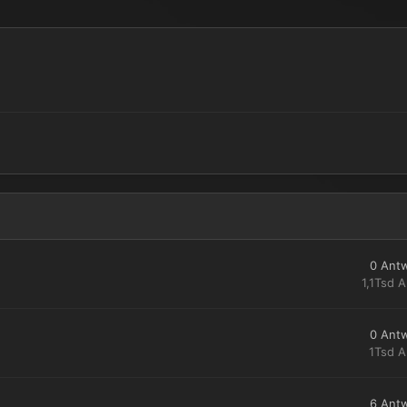
0
Ant
1,1Tsd
A
0
Ant
1Tsd
A
6
Ant