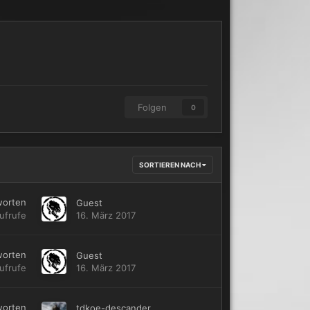
Folgen
0
SORTIEREN NACH
worten
Guest
ufrufe
16. März 2017
worten
Guest
ufrufe
16. März 2017
worten
tdkoe-descander