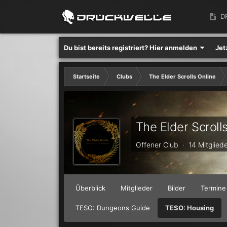
D
Du bist bereits registriert? Hier anmelden
Jet
Startseite
Clubs
The Elder Scrolls Online
The Elder Scroll
Offener Club · 14 Mitglied
Überblick
Mitglieder
Bilder
Termine
TESO: Dungeons Guide
TESO: Housing