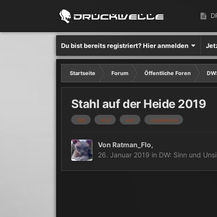
D
Du bist bereits registriert? Hier anmelden
Jet
Startseite
Forum
Öffentliche Foren
DW:
Stahl auf der Heide 2019
fun
wot
war
druckwelle
Von
Ratman_Flo
,
26. Januar 2019
in
DW: Sinn und Unsi