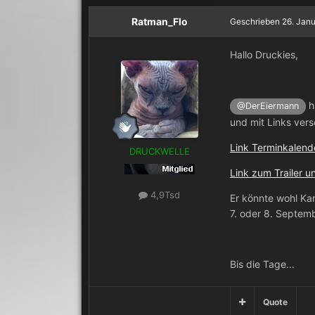
Ratman_Flo
Geschrieben
26. Jan
Hallo Druckies,
h
@DerEiermann
und mit Links vers
Link Terminkalen
DRUCKWELLE
Link zum Trailer 
4,9Tsd
Er könnte wohl Ka
7. oder 8. Septem
Bis die Tage...
Quote