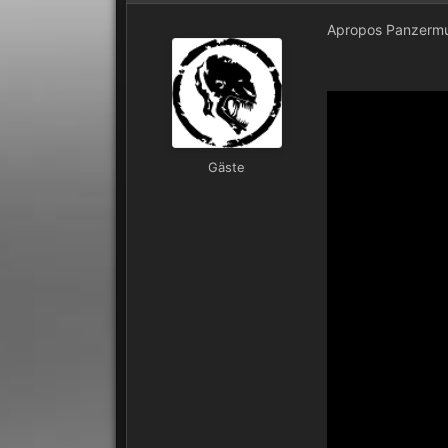
Apropos Panzermus
Gäste