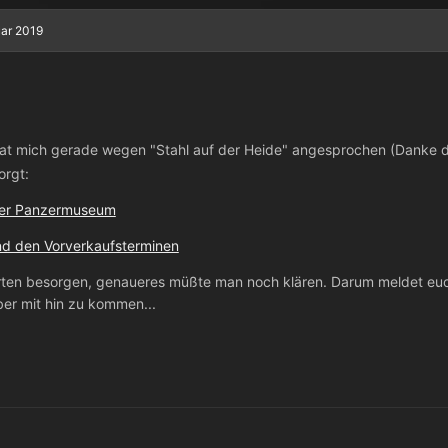
uar 2019
at mich gerade wegen "Stahl auf der Heide" angesprochen (Danke daf
orgt:
der Panzermuseum
und den Vorverkaufsterminen
rten besorgen, genaueres müßte man noch klären. Darum meldet euch d
ber mit hin zu kommen...