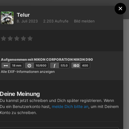
×
Aktivitäten
Stores
Mehr
Telur
8. Juli 2023
2.203 Aufrufe
Bild melden
Alle Aktivitäten
Aufgenommen mit NIKON CORPORATION NIKON D90
f
ISO
18 mm
10/600
f/5.0
400
Alle EXIF-Informationen anzeigen
Deine Meinung
Du kannst jetzt schreiben und Dich später registrieren. Wenn
Du ein Benutzerkonto hast,
melde Dich bitte an
, um mit Deinem
Konto zu schreiben.