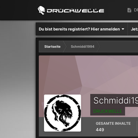
D
Du bist bereits registriert? Hier anmelden
Jet
Startseite
Schmiddi1994
Schmiddi1
DRUCKWELLE
GESAMTE INHALTE
449