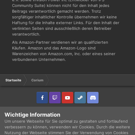
Community Suite) können nicht für den Inhalt jedes
Beitrags verantwortlich gemacht werden. Trotz
sorgfältiger inhaltlicher Kontrolle übernehmen wir keine
Haftung für die Inhalte externer Links. Für den Inhalt der
verlinkten Seiten sind ausschließlich deren Betreiber
verantwortlich.
Als Amazon-Partner verdienen wir an qualifizierten
Käufen. Amazon und das Amazon-Logo sind
Warenzeichen von Amazon.com, Inc. oder eines seiner
verbundenen Unternehmen.
Startseite
Corium
IPS Theme
by
IPSFocus
Sprache
Datenschutzerklärung
Wichtige Information
Copyright © 2003 - 2021 DRUCKWELLE e.V. -
Impressum
Powered by Invision Community
Um unsere Webseite für Sie optimal zu gestalten und fortlaufend
verbessern zu können, verwenden wir Cookies. Durch die weitere
Nutzung der Webseite stimmen Sie der Verwendung von Cookies