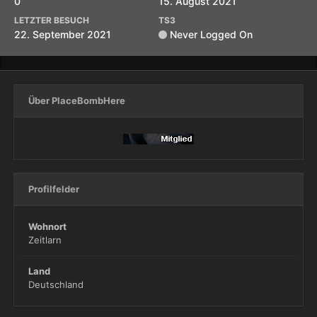
0
15. August 2021
LETZTER BESUCH
TS3
22. September 2021
Never Logged On
Über PlaceBombHere
Profilfelder
Wohnort
Zeitlarn
Land
Deutschland