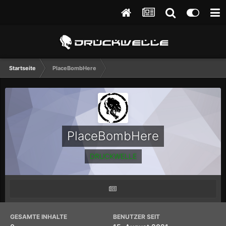
Startseite
PlaceBombHere
PlaceBombHere
DRUCKWELLE
GESAMTE INHALTE
BENUTZER SEIT