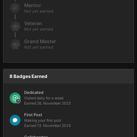
Mentor
Not yet earned
Veteran
Not yet earned
Grand Master
Not yet earned
8 Badges Earned
Dedicated
Visited daily for a week
Earned
26. November 2023
First Post
Making your first post
Earned
13. November 2023