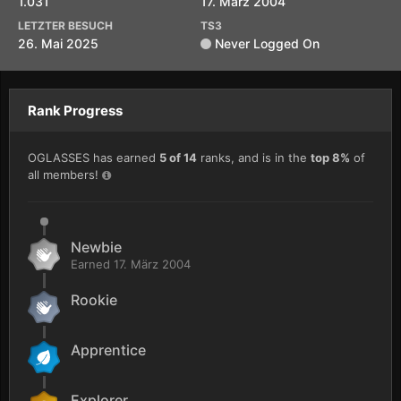
1.031
17. März 2004
LETZTER BESUCH
TS3
26. Mai 2025
Never Logged On
Rank Progress
OGLASSES has earned
5 of 14
ranks, and is in the
top 8%
of
all members!
Newbie
Earned
17. März 2004
Rookie
Apprentice
Explorer