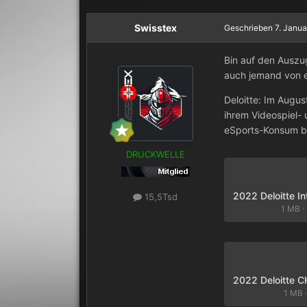
Swisstex
Geschrieben
7. Janu
Bin auf den Auszug
auch jemand von 
Deloitte: Im Augu
ihrem Videospiel-
eSports-Konsum b
DRUCKWELLE
15,5Tsd
1 MB
·
1 MB