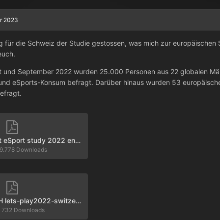
ar 2023
 für die Schweiz der Studie gestossen, was mich zur europäischen Stud
euch.
st und September 2022 wurden 25.000 Personen aus 22 globalen Mär
 und eSports-Konsum befragt. Darüber hinaus wurden 53 europäisch
efragt.
2022 Deloitte Int eSport study 2022 en.pdf
9.778 Downloads
2022 Deloitte CH lets-play2022-switzerland-esports-market.pdf
·
732 Downloads