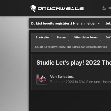
D
Du bist bereits registriert? Hier anmelden
Jet
Startseite
Forum
Öffentliche Foren
DW:
Studie Let's play! 2022 The European esports market
Studie Let's play! 2022 T
Von
Swisstex
,
7. Januar 2023
in
DW: Sinn und Unsin