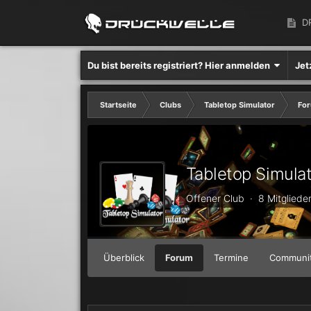
D
Du bist bereits registriert? Hier anmelden
Jet
Startseite
Clubs
Tabletop Simulator
Fo
Tabletop Simula
Offener Club · 8 Mitgliede
Überblick
Forum
Termine
Communi