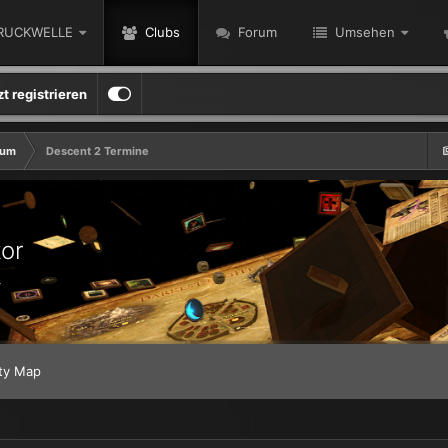
RUCKWELLE
Clubs
Forum
Umsehen
zt registrieren
rum
Descent 2 Termine
tor
r
ty Map