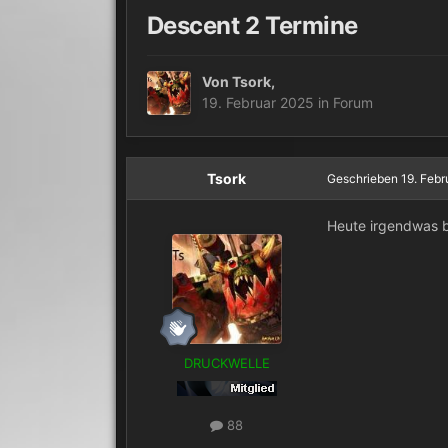
Descent 2 Termine
Von
Tsork
,
19. Februar 2025
in
Forum
Tsork
Geschrieben
19. Febr
Heute irgendwas b
DRUCKWELLE
88