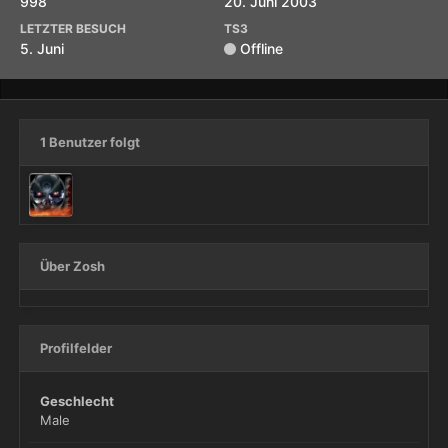
998
20. Juni 2003
LETZTER BESUCH
TS3
5. Juni
Offline
1 Benutzer folgt
Über Zosh
Profilfelder
Geschlecht
Male