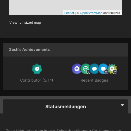
View full sized map
Zosh's Achievements
Contributor (5/14)
Recent Badges
Statusmeldungen
Zosh
folgt jetzt dem Inhalt:
Spielerbestätigung für Nemesis am