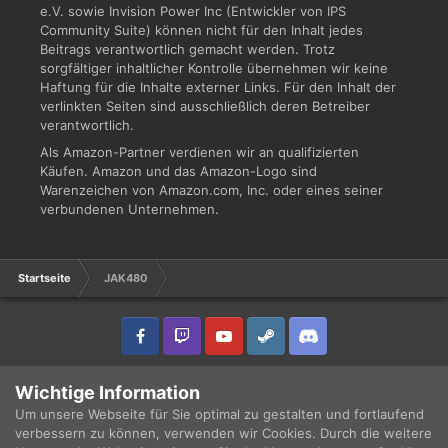
e.V. sowie Invision Power Inc (Entwickler von IPS
Community Suite) können nicht für den Inhalt jedes
Beitrags verantwortlich gemacht werden. Trotz
sorgfältiger inhaltlicher Kontrolle übernehmen wir keine
Haftung für die Inhalte externer Links. Für den Inhalt der
verlinkten Seiten sind ausschließlich deren Betreiber
verantwortlich.
Als Amazon-Partner verdienen wir an qualifizierten
Käufen. Amazon und das Amazon-Logo sind
Warenzeichen von Amazon.com, Inc. oder eines seiner
verbundenen Unternehmen.
Startseite
JAK480
IPS Theme
by
IPSFocus
Sprache
Datenschutzerklärung
Wichtige Information
Copyright © 2003 - 2021 DRUCKWELLE e.V. -
Impressum
Powered by Invision Community
Um unsere Webseite für Sie optimal zu gestalten und fortlaufend
verbessern zu können, verwenden wir Cookies. Durch die weitere