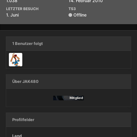
1.038
14. Februar 2010
LETZTER BESUCH
TS3
1. Juni
Offline
1 Benutzer folgt
Über JAK480
Profilfelder
Land