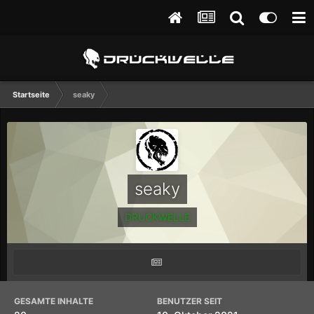
Startseite
seaky
seaky
DRUCKWELLE
GESAMTE INHALTE
BENUTZER SEIT