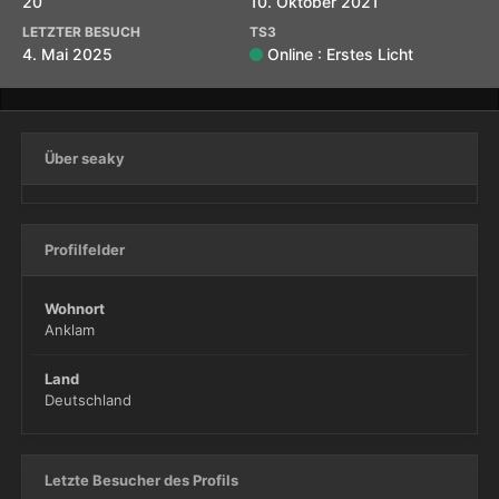
20
10. Oktober 2021
LETZTER BESUCH
TS3
4. Mai 2025
Online : Erstes Licht
Über seaky
Profilfelder
Wohnort
Anklam
Land
Deutschland
Letzte Besucher des Profils