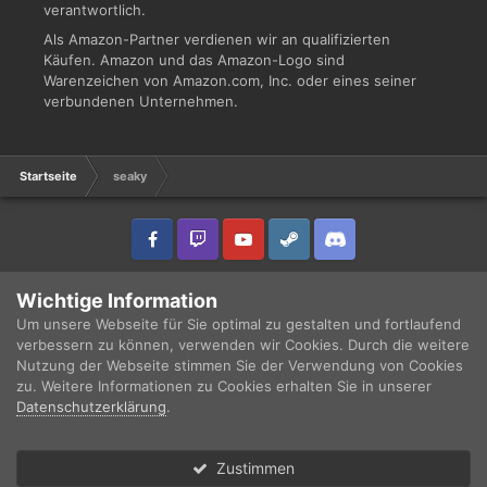
verantwortlich.
Als Amazon-Partner verdienen wir an qualifizierten
Käufen. Amazon und das Amazon-Logo sind
Warenzeichen von Amazon.com, Inc. oder eines seiner
verbundenen Unternehmen.
Startseite
seaky
IPS Theme
by
IPSFocus
Sprache
Datenschutzerklärung
Wichtige Information
Copyright © 2003 - 2021 DRUCKWELLE e.V. -
Impressum
Powered by Invision Community
Um unsere Webseite für Sie optimal zu gestalten und fortlaufend
verbessern zu können, verwenden wir Cookies. Durch die weitere
Nutzung der Webseite stimmen Sie der Verwendung von Cookies
zu. Weitere Informationen zu Cookies erhalten Sie in unserer
Datenschutzerklärung
.
Zustimmen
Forum
Ungelesen
Anmelden
Registrieren
Mehr