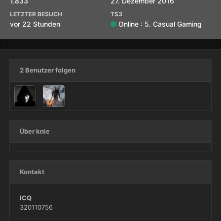
1.833
27. Dezember 2016
LETZTER BESUCH
TS3
vor 22 Stunden
Online : 5. Casual Gaming
2 Benutzer folgen
Über knie
Kontakt
ICQ
320110756