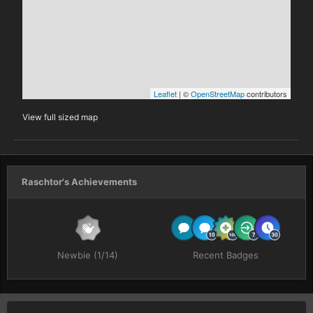
View full sized map
Raschtor's Achievements
Newbie (1/14)
Recent Badges