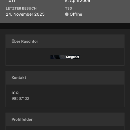
1.011
5. April 2005
LETZTER BESUCH
TS3
24. November 2025
Offline
Über Raschtor
Kontakt
ICQ
98567102
Profilfelder