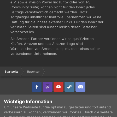
e.V. sowie Invision Power Inc (Entwickler von IPS
Community Suite) können nicht für den Inhalt jedes
Beitrags verantwortlich gemacht werden. Trotz
sorgfältiger inhaltlicher Kontrolle übernehmen wir keine
Haftung für die Inhalte externer Links. Für den Inhalt der
verlinkten Seiten sind ausschließlich deren Betreiber
verantwortlich.
Als Amazon-Partner verdienen wir an qualifizierten
Käufen. Amazon und das Amazon-Logo sind
Warenzeichen von Amazon.com, Inc. oder eines seiner
verbundenen Unternehmen.
Startseite
Raschtor
IPS Theme
by
IPSFocus
Sprache
Datenschutzerklärung
Wichtige Information
Copyright © 2003 - 2021 DRUCKWELLE e.V. -
Impressum
Powered by Invision Community
Um unsere Webseite für Sie optimal zu gestalten und fortlaufend
verbessern zu können, verwenden wir Cookies. Durch die weitere