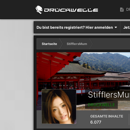
D
Du bist bereits registriert? Hier anmelden
Jet
Startseite
StifflersMum
StifflersM
DRUCKWELLE
GESAMTE INHALTE
6.077