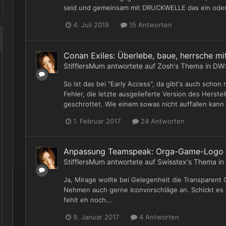
seid und gemeinsam mit DRUCKWELLE das ein oder 
4. Juli 2019
15 Antworten
Conan Exiles: Überlebe, baue, herrsche 
StifflersMum
antwortete auf
Zosh
's Thema in
DW:
So ist das bei "Early Access", da gibt's auch scho
Fehler, die letzte ausgelieferte Version des Herste
geschrottet. Wie einem sowas nicht auffallen kann b
1. Februar 2017
24 Antworten
Anpassung Teamspeak: Orga-Game-Logo
StifflersMum
antwortete auf
Swisstex
's Thema in
Ja, Mirage wollte bei Gelegenheit die Transparent C
Nehmen auch gerne Iconvorschläge an. Schickt es m
fehlt eh noch...
9. Januar 2017
4 Antworten