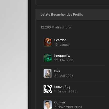
Letzte Besucher des Profils
12.290 Profilaufrufe
Scardon
19. Januar
Knuppellix
22. Mai 2025
knie
21. Mai 2025
beezleBug
1. Januar 2025
Corium
7. November 2023