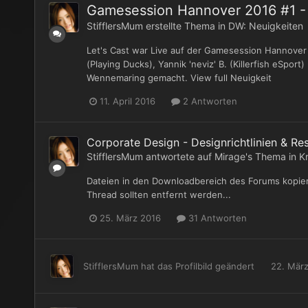
Gamesession Hannover 2016 #1 - L
StifflersMum
erstellte Thema in
DW: Neuigkeiten
Let's Cast war Live auf der Gamesession Hannover 
(Playing Ducks), Yannik 'neviz' B. (Killerfish eSp
Wennemaring gemacht. View full Neuigkeit
11. April 2016
2 Antworten
Corporate Design - Designrichtlinien & Re
StifflersMum
antwortete auf
Mirage
's Thema in
K
Dateien in den Downloadbereich des Forums kopiert. 
Thread sollten entfernt werden...
25. März 2016
31 Antworten
StifflersMum
hat das Profilbild geändert
22. Mär