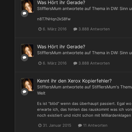
Was Hört ihr Gerade?
StifflersMum
antwortete auf Thema in
DW: Sinn u
n8T7NHqn2kS8fw
6. März 2016
3.888 Antworten
Was Hört ihr Gerade?
StifflersMum
antwortete auf Thema in
DW: Sinn u
6. März 2016
3.888 Antworten
Kennt ihr den Xerox Kopierfehler?
StifflersMum
antwortete auf
StifflersMum
's Them
Welt
Es ist "blöd" wenn das überhaupt passiert. Egal w
erwarte ich, das hinten das rauskommt was ich vor
noch existiert und nicht schon mit Milliardenklagen
31. Januar 2015
11 Antworten