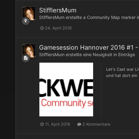
StifflersMum
StifflersMum
erstellte a Community Map marker 
24. April 2016
Gamesession Hannover 2016 #1 - L
StifflersMum
erstellte eine Neuigkeit in
Einträge
Let's Cast war 
und hat dort ein 
11. April 2016
2 Kommentare