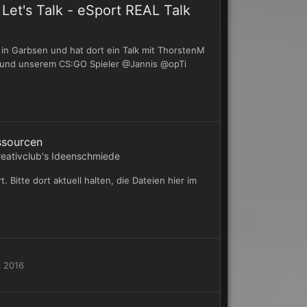
et's Talk - eSport REAL Talk
in Garbsen und hat dort ein Talk mit ThorstenM
ort) und unserem CS:GO Spieler @Jannis @opTi
ssourcen
reativclub's Ideenschmiede
Bitte dort aktuell halten, die Dateien hier im
z 2016