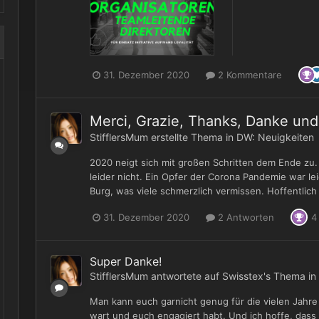
31. Dezember 2020
2 Kommentare
Merci, Grazie, Thanks, Danke un
StifflersMum
erstellte Thema in
DW: Neuigkeiten
2020 neigt sich mit großen Schritten dem Ende zu. V
leider nicht. Ein Opfer der Corona Pandemie war l
Burg, was viele schmerzlich vermissen. Hoffentlich 
31. Dezember 2020
2 Antworten
4
Super Danke!
StifflersMum
antwortete auf
Swisstex
's Thema in
Man kann euch garnicht genug für die vielen Jahr
wart und euch engagiert habt. Und ich hoffe, dass