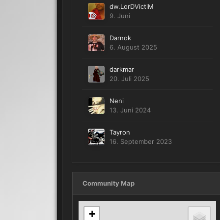
dw.LorDVictiM
9. Juni
Darnok
6. August 2025
darkmar
20. Juli 2025
Neni
13. Juni 2024
Tayron
16. September 2023
Community Map