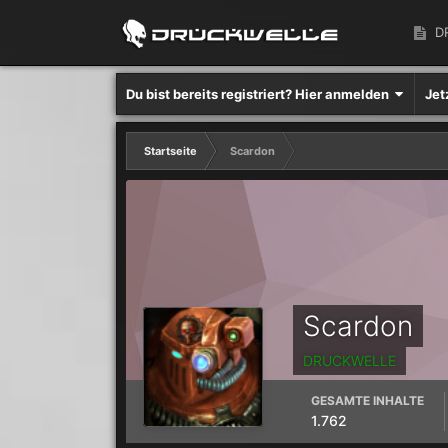
D
Du bist bereits registriert? Hier anmelden
Jet
Startseite
Scardon
Scardon
DRUCKWELLE
GESAMTE INHALTE
1.762