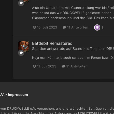
Also ein Update erstmal Clanerstellung war bis Frei
was heisst das wir DRUCKWELLE gesichert haben. 
Clannamen nachschauen und das Bild. Das kann bis
16. Juli 2023
11 Antworten
1
Battlebit Remastered
Scardon
antwortete auf
Scardon
's Thema in
DRU
Naja man könnte ja auch schauen im Forum bzw. Di
11. Juli 2023
11 Antworten
V. -
Impressum
von DRUCKWELLE e.V. versuchen, alle unerwünschten Beiträge von dies
Beiträge drücken die Ansichten des Autors aus und DRUCKWELLE e.V. sow