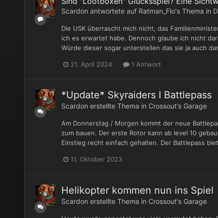
Sind "Lootboxen" Glücksspiel? Eine Sicht
Scardon
antwortete auf
Ratman_Flo
's Thema in
D
Die USK überrascht mich nicht, das Familienministe
ich es erwartet habe. Dennoch glaube ich nicht dar
Würde dieser sogar unterstellen das sie ja auch dami
21. April 2024
1 Antwort
*Update* Skyraiders I Battlepass
Scardon
erstellte Thema in
Crossout's Garage
Am Donnerstag / Morgen kommt der neue Battlepas
zum bauen. Der erste Rotor kann ab level 10 gebaut
Einstieg recht einfach gehalten. Der Battlepass biet
11. Oktober 2023
Helikopter kommen nun ins Spiel
Scardon
erstellte Thema in
Crossout's Garage