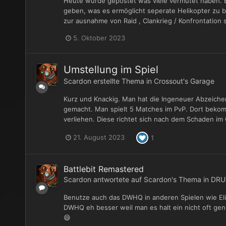
Heute wurde gepostet was viele vermutet haben. B
geben, was es ermöglicht seperate Helikopter zu b
zur ausnahme von Raid , Clankrieg / Konfrontation s
5. Oktober 2023
Umstellung im Spiel
Scardon
erstellte Thema in
Crossout's Garage
Kurz und Knackig. Man hat die Ingeneuer Abzeichen 
gemacht. Man spielt 5 Matches im PvP. Dort bekom
verliehen. Diese richtet sich nach dem Schaden im
21. August 2023
1
Battlebit Remastered
Scardon
antwortete auf
Scardon
's Thema in
DRU
Benutze auch das DWHQ in anderen Spielen wie Eli
DWHQ eh besser weil man es halt ein nicht oft genu
😄