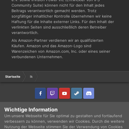
Community Suite) können nicht für den Inhalt jedes
Beitrags verantwortlich gemacht werden. Trotz
sorgfältiger inhaltlicher Kontrolle übernehmen wir keine
Haftung für die Inhalte externer Links. Für den Inhalt der
verlinkten Seiten sind ausschließlich deren Betreiber
verantwortlich.
Als Amazon-Partner verdienen wir an qualifizierten
Käufen. Amazon und das Amazon-Logo sind
Warenzeichen von Amazon.com, Inc. oder eines seiner
verbundenen Unternehmen.
Startseite
lk
IPS Theme
by
IPSFocus
Sprache
Datenschutzerklärung
Wichtige Information
Copyright © 2003 - 2021 DRUCKWELLE e.V. -
Impressum
Powered by Invision Community
Um unsere Webseite für Sie optimal zu gestalten und fortlaufend
verbessern zu können, verwenden wir Cookies. Durch die weitere
Nutzung der Webseite stimmen Sie der Verwendung von Cookies