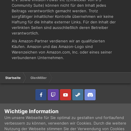
Community Suite) können nicht für den Inhalt jedes
Beitrags verantwortlich gemacht werden. Trotz
sorgfältiger inhaltlicher Kontrolle übernehmen wir keine
Haftung für die Inhalte externer Links. Für den Inhalt der
verlinkten Seiten sind ausschließlich deren Betreiber
verantwortlich.
Als Amazon-Partner verdienen wir an qualifizierten
Käufen. Amazon und das Amazon-Logo sind
Warenzeichen von Amazon.com, Inc. oder eines seiner
verbundenen Unternehmen.
Startseite
GlenMiller
IPS Theme
by
IPSFocus
Sprache
Datenschutzerklärung
Wichtige Information
Copyright © 2003 - 2021 DRUCKWELLE e.V. -
Impressum
Powered by Invision Community
Um unsere Webseite für Sie optimal zu gestalten und fortlaufend
verbessern zu können, verwenden wir Cookies. Durch die weitere
Nutzung der Webseite stimmen Sie der Verwendung von Cookies