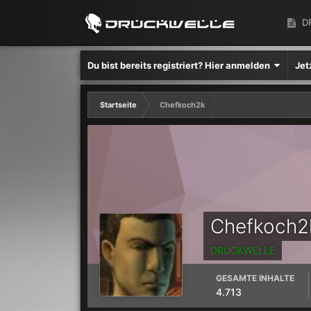
D
Du bist bereits registriert? Hier anmelden
Jet
Startseite
Chefkoch2k
Chefkoch2
DRUCKWELLE
GESAMTE INHALTE
4.713