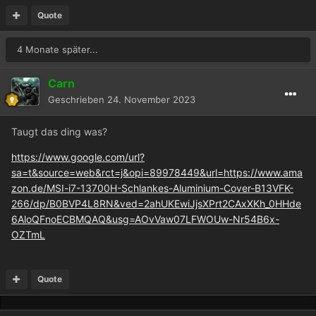
Quote
4 Monate später...
Carn
Geschrieben
24. November 2023
Taugt das ding was?
https://www.google.com/url?
sa=t&source=web&rct=j&opi=89978449&url=https://www.ama
zon.de/MSI-i7-13700H-Schlankes-Aluminium-Cover-B13VFK-
266/dp/B0BVP4L8RN&ved=2ahUKEwiJjsXPrt2CAxXKh_0HHde
6AloQFnoECBMQAQ&usg=AOvVaw07LFWOUw-Nr54B6x-
OZTmL
Quote