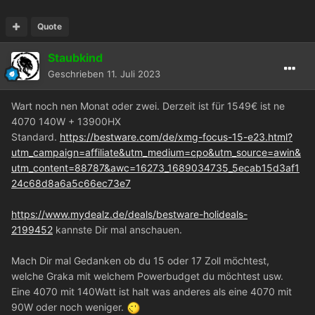
Quote
Staubkind
Geschrieben
11. Juli 2023
Wart noch nen Monat oder zwei. Derzeit ist für 1549€ ist ne
4070 140W + 13900HX
Standard.
https://bestware.com/de/xmg-focus-15-e23.html?
utm_campaign=affiliate&utm_medium=cpo&utm_source=awin&
utm_content=88787&awc=16273_1689034735_5ecab15d3af1
24c68d8a6a5c66ec73e7
https://www.mydealz.de/deals/bestware-holideals-
2199452
kannste Dir mal anschauen.
Mach Dir mal Gedanken ob du 15 oder 17 Zoll möchtest,
welche Graka mit welchem Powerbudget du möchtest usw.
Eine 4070 mit 140Watt ist halt was anderes als eine 4070 mit
90W oder noch weniger.