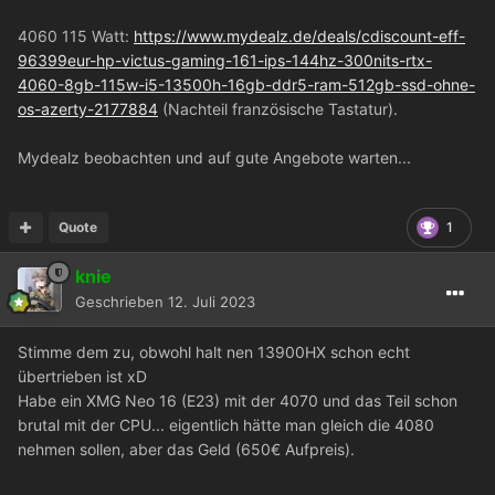
4060 115 Watt:
https://www.mydealz.de/deals/cdiscount-eff-
96399eur-hp-victus-gaming-161-ips-144hz-300nits-rtx-
4060-8gb-115w-i5-13500h-16gb-ddr5-ram-512gb-ssd-ohne-
os-azerty-2177884
(Nachteil französische Tastatur).
Mydealz beobachten und auf gute Angebote warten...
Quote
1
knie
Geschrieben
12. Juli 2023
Stimme dem zu, obwohl halt nen 13900HX schon echt
übertrieben ist xD
Habe ein XMG Neo 16 (E23) mit der 4070 und das Teil schon
brutal mit der CPU... eigentlich hätte man gleich die 4080
nehmen sollen, aber das Geld (650€ Aufpreis).