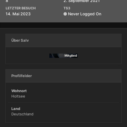
8
2. September 2021
LETZTER BESUCH
TS3
14. Mai 2023
Never Logged On
Über Salv
Profilfelder
Wohnort
Holtsee
Land
Deutschland