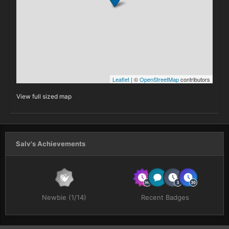
View full sized map
Salv's Achievements
Newbie (1/14)
Recent Badges