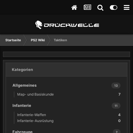
Startseite
PS2 Wiki
Taktiken
Kategorien
Allgemeines
13
Map- und Basiskunde
7
Infanterie
11
Infanterie-Waffen
4
Infanterie-Ausrüstung
0
Fahrzeuge
2