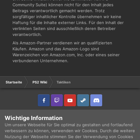
Community Suite) können nicht für den Inhalt jedes
Beitrags verantwortlich gemacht werden. Trotz
sorgfältiger inhaltlicher Kontrolle übernehmen wir keine
Haftung für die Inhalte externer Links. Für den Inhalt der
verlinkten Seiten sind ausschließlich deren Betreiber
verantwortlich.
Als Amazon-Partner verdienen wir an qualifizierten
Käufen. Amazon und das Amazon-Logo sind
Warenzeichen von Amazon.com, Inc. oder eines seiner
verbundenen Unternehmen.
Startseite
PS2 Wiki
Taktiken
IPS Theme
by
IPSFocus
Sprache
Datenschutzerklärung
Wichtige Information
Copyright © 2003 - 2021 DRUCKWELLE e.V. -
Impressum
Powered by Invision Community
Um unsere Webseite für Sie optimal zu gestalten und fortlaufend
verbessern zu können, verwenden wir Cookies. Durch die weitere
Nutzung der Webseite stimmen Sie der Verwendung von Cookies