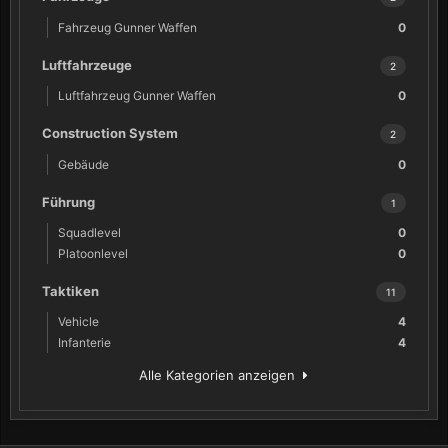
Fahrzeug Gunner Waffen
0
Luftfahrzeuge
2
Luftfahrzeug Gunner Waffen
0
Construction System
2
Gebäude
0
Führung
1
Squadlevel
0
Platoonlevel
0
Taktiken
11
Vehicle
4
Infanterie
4
Alle Kategorien anzeigen