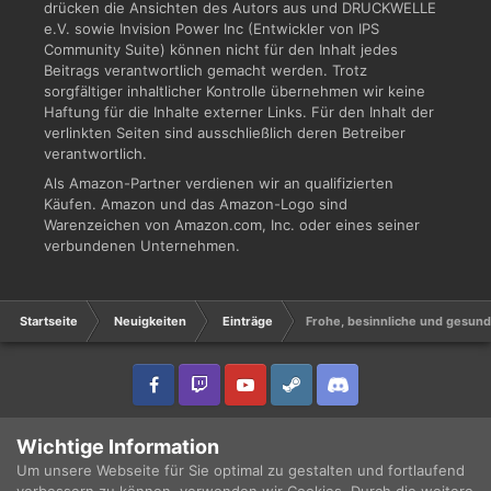
drücken die Ansichten des Autors aus und DRUCKWELLE
e.V. sowie Invision Power Inc (Entwickler von IPS
Community Suite) können nicht für den Inhalt jedes
Beitrags verantwortlich gemacht werden. Trotz
sorgfältiger inhaltlicher Kontrolle übernehmen wir keine
Haftung für die Inhalte externer Links. Für den Inhalt der
verlinkten Seiten sind ausschließlich deren Betreiber
verantwortlich.
Als Amazon-Partner verdienen wir an qualifizierten
Käufen. Amazon und das Amazon-Logo sind
Warenzeichen von Amazon.com, Inc. oder eines seiner
verbundenen Unternehmen.
Startseite
Neuigkeiten
Einträge
Frohe, besinnliche und gesun
IPS Theme
by
IPSFocus
Sprache
Datenschutzerklärung
Wichtige Information
Copyright © 2003 - 2021 DRUCKWELLE e.V. -
Impressum
Powered by Invision Community
Um unsere Webseite für Sie optimal zu gestalten und fortlaufend