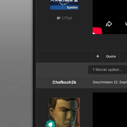
1,1Tsd
Quote
1 Monat später...
Chefkoch2k
Geschrieben
22. Sep