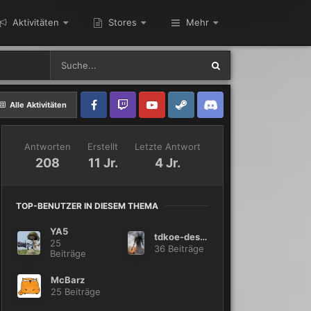
Aktivitäten
Stores
Mehr
Alle Aktivitäten
Antworten
Erstellt
Letzte Antwort
208
11 Jr.
4 Jr.
TOP-BENUTZER IN DIESEM THEMA
YA5
tdkoe-descander
25
36 Beiträge
Beiträge
McBarz
25 Beiträge