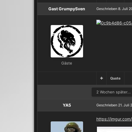
Gast GrumpySven
Geschrieben
8. Juli 
Gäste
Quote
2 Wochen später...
YA5
Geschrieben
21. Juli
https://imgur.co