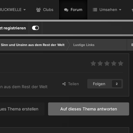
RUCKWELLE
Clubs
Forum
Umsehen
zt registrieren
 Sinn und Unsinn aus dem Rest der Welt
Lustige Links
Teilen
Folgen
2
n aus dem Rest der Welt
ues Thema erstellen
Auf dieses Thema antworten