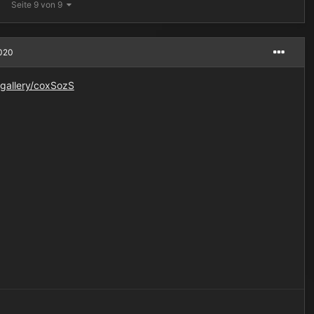
Seite 9 von 9
2020
/gallery/coxSozS