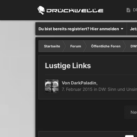
D
Du bist bereits registriert? Hier anmelden
Jet
Startseite
Forum
Öffentliche Foren
DW:
Lustige Links
Von
DarkPaladin
,
7. Februar 2015
in
DW: Sinn und Unsin
Ne