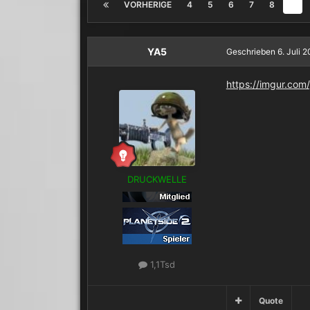
VORHERIGE
4
5
6
7
8
9
YA5
Geschrieben
6. Juli 
https://imgur.com
DRUCKWELLE
1,1Tsd
Quote