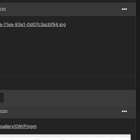
2020
 2020
m/gallery/0WrPmgm