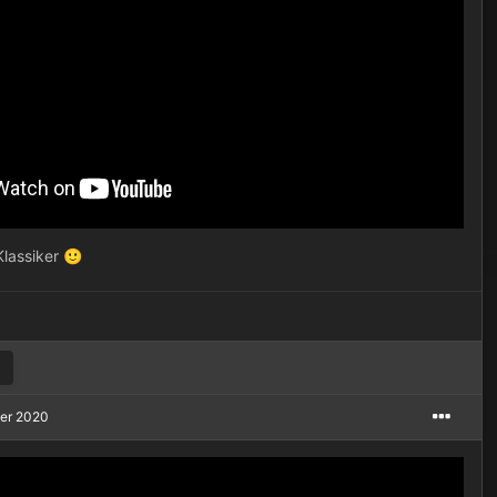
Klassiker
🙂
ber 2020