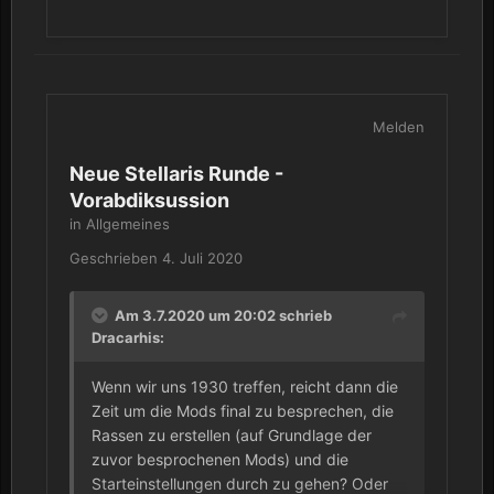
Chat geschehen. Das bedeutet, das
Geplauder im Voice-Chat sollte nicht zu
offensichtlich sein. Mehr Fokus auf Arten-
Spezifisches Roleplay.
Was sagt Ihr dazu?
Melden
Neue Stellaris Runde -
Vorabdiksussion
in
Allgemeines
Geschrieben
4. Juli 2020
Am 3.7.2020 um 20:02 schrieb
Dracarhis
:
Wenn wir uns 1930 treffen, reicht dann die
Zeit um die Mods final zu besprechen, die
Rassen zu erstellen (auf Grundlage der
zuvor besprochenen Mods) und die
Starteinstellungen durch zu gehen? Oder