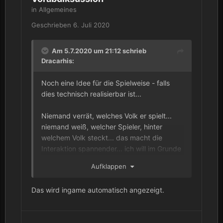
in
Allgemeines
Geschrieben
6. Juli 2020
Am 5.7.2020 um 21:12 schrieb
Dracarhis
:
Noch eine Idee für die Spielweise - falls
dies technisch realisierbar ist...
Niemand verrät, welches Volk er spielt...
niemand weiß, welcher Spieler, hinter
welchem Volk steckt... das macht die
Interaktion spannender... ich will im Grunde
auch gar nicht wissen ob es ein Mensch
Aufklappen
oder eine KI ist und auch nicht welcher
Mensch, so bekommen die Werte und
Das wird ingame automatisch angezeigt.
Parameter mehr Bedeutung.
Und auch Kommunikation untereinander
sollte dann nur via Ingame-Kommunikation /