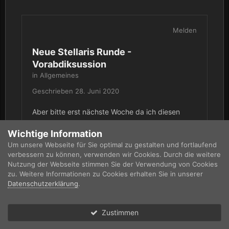
Melden
Neue Stellaris Runde -
Vorabdiksussion
in
Allgemeines
Geschrieben
28. Juni 2020
Aber bitte erst nächste Woche da ich diesen
Dienstag schon verplant bin.
Wichtige Information
Um unsere Webseite für Sie optimal zu gestalten und fortlaufend
verbessern zu können, verwenden wir Cookies. Durch die weitere
Nutzung der Webseite stimmen Sie der Verwendung von Cookies
zu. Weitere Informationen zu Cookies erhalten Sie in unserer
Datenschutzerklärung
.
Zustimmen
Melden
Forum
Ungelesen
Anmelden
Registrieren
Mehr