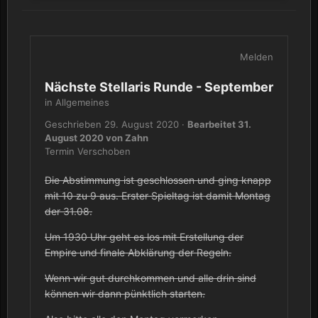
Melden
Nächste Stellaris Runde - September
in
Allgemeines
Geschrieben
29. August 2020
·
Bearbeitet
31.
August 2020
von Zahn
Termin Verschoben
Die Abstimmung ist geschlossen und ging knapp
mit 10 zu 9 aus. Erster Spieltag ist damit Montag
der 31.08.
Um 1930 Uhr geht es los mit Erstellung der
Empire und finale Abklärung der Regeln.
Wenn wir gut durchkommen und alle drin sind
können wir dann pünktlich starten.