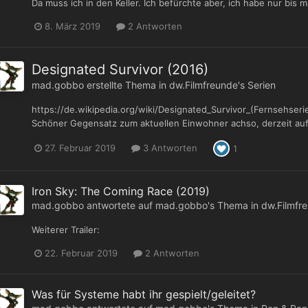
Da muss ich in den Keller. Ich befürchte aber, ich habe nur bis m
8. März 2019
2 Antworten
Designated Survivor (2016)
mad.gobbo
erstellte Thema in
dw.Filmfreunde's Serien
https://de.wikipedia.org/wiki/Designated_Survivor_(Fernsehseri
Schöner Gegensatz zum aktuellen Einwohner achso, derzeit auf 
27. Februar 2019
3 Antworten
1
Iron Sky: The Coming Race (2019)
mad.gobbo
antwortete auf
mad.gobbo
's Thema in
dw.Filmfre
Weiterer Trailer:
22. Februar 2019
2 Antworten
Was für Systeme habt ihr gespielt/geleitet?