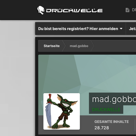
D
Du bist bereits registriert? Hier anmelden
Jet
Startseite
mad.gobbo
mad.gobb
DRUCKWELLE
GESAMTE INHALTE
28.728