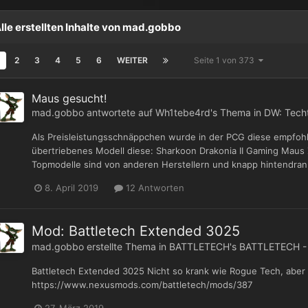
lle erstellten Inhalte von mad.gobbo
2
3
4
5
6
WEITER
Seite 1 von 373
Maus gesucht!
mad.gobbo
antwortete auf
Wh1tebe4rd
's Thema in
DW: Tech
Als Preisleistungsschnäppchen wurde in der PCG diese empfohl
übertriebenes Modell diese: Sharkoon Drakonia II Gaming Maus 
Topmodelle sind von anderen Herstellern und knapp hintendran. M
8. April 2019
12 Antworten
Mod: Battletech Extended 3025
mad.gobbo
erstellte Thema in
BATTLETECH's BATTLETECH -
Battletech Extended 3025 Nicht so krank wie Rogue Tech, aber 
https://www.nexusmods.com/battletech/mods/387