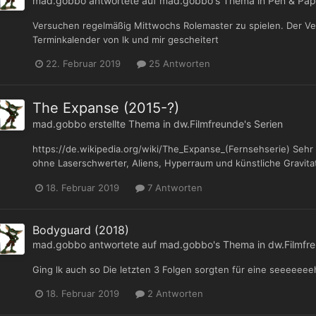
mad.gobbo
antwortete auf
mad.gobbo
's Thema in
Pen & Pape
Versuchen regelmäßig Mittwochs Rolemaster zu spielen. Der Ve
Terminkalender von lk und mir gescheitert
22. Februar 2019
25 Antworten
The Expanse (2015-?)
mad.gobbo
erstellte Thema in
dw.Filmfreunde's Serien
https://de.wikipedia.org/wiki/The_Expanse_(Fernsehserie) Sehr 
ohne Laserschwerter, Aliens, Hyperraum und künstliche Gravita
18. Februar 2019
7 Antworten
Bodyguard (2018)
mad.gobbo
antwortete auf
mad.gobbo
's Thema in
dw.Filmfre
Ging lk auch so Die letzten 3 Folgen sorgten für eine seeeeeee
18. Februar 2019
2 Antworten