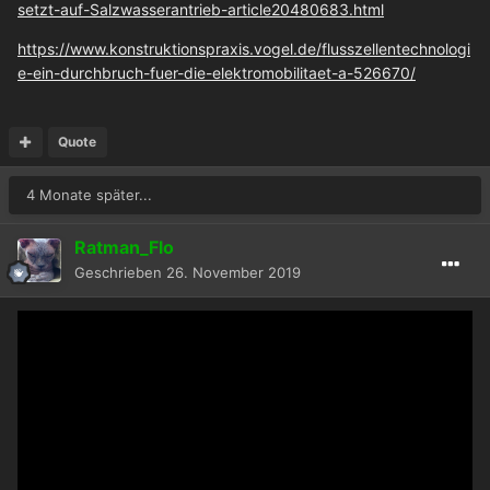
setzt-auf-Salzwasserantrieb-article20480683.html
https://www.konstruktionspraxis.vogel.de/flusszellentechnologi
e-ein-durchbruch-fuer-die-elektromobilitaet-a-526670/
Quote
4 Monate später...
Ratman_Flo
Geschrieben
26. November 2019