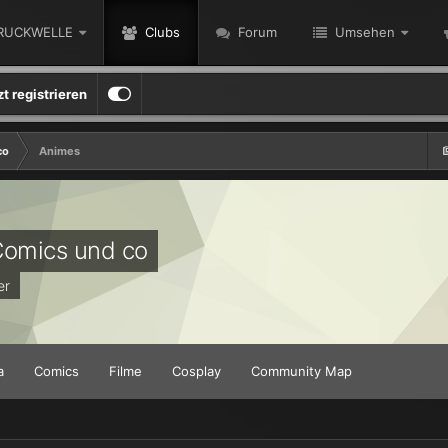
RUCKWELLE
Clubs
Forum
Umsehen
zt registrieren
co
Animes
Comics und co
er
a
Comics
Filme
Cosplay
Community Map