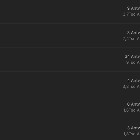
9
Ant
3,7Tsd
A
3
Ant
2,4Tsd
A
34
Ant
9Tsd
A
4
Ant
3,3Tsd
A
0
Ant
1,6Tsd
A
3
Ant
1,8Tsd
A