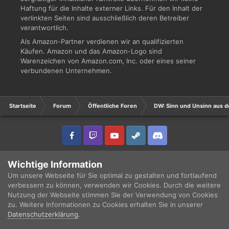
Haftung für die Inhalte externer Links. Für den Inhalt der
verlinkten Seiten sind ausschließlich deren Betreiber
verantwortlich.
Als Amazon-Partner verdienen wir an qualifizierten
Käufen. Amazon und das Amazon-Logo sind
Warenzeichen von Amazon.com, Inc. oder eines seiner
verbundenen Unternehmen.
Startseite
Forum
Öffentliche Foren
DW: Sinn und Unsinn aus d
IPS Theme
by
IPSFocus
Sprache
Datenschutzerklärung
Wichtige Information
Copyright © 2003 - 2021 DRUCKWELLE e.V. -
Impressum
Powered by Invision Community
Um unsere Webseite für Sie optimal zu gestalten und fortlaufend
verbessern zu können, verwenden wir Cookies. Durch die weitere
Nutzung der Webseite stimmen Sie der Verwendung von Cookies
zu. Weitere Informationen zu Cookies erhalten Sie in unserer
Datenschutzerklärung
.