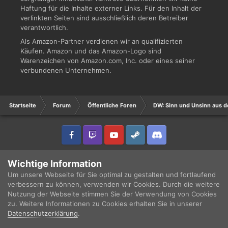
Haftung für die Inhalte externer Links. Für den Inhalt der
verlinkten Seiten sind ausschließlich deren Betreiber
verantwortlich.
Als Amazon-Partner verdienen wir an qualifizierten
Käufen. Amazon und das Amazon-Logo sind
Warenzeichen von Amazon.com, Inc. oder eines seiner
verbundenen Unternehmen.
Startseite
Forum
Öffentliche Foren
DW: Sinn und Unsinn aus d
IPS Theme
by
IPSFocus
Sprache
Datenschutzerklärung
Wichtige Information
Copyright © 2003 - 2021 DRUCKWELLE e.V. -
Impressum
Powered by Invision Community
Um unsere Webseite für Sie optimal zu gestalten und fortlaufend
verbessern zu können, verwenden wir Cookies. Durch die weitere
Nutzung der Webseite stimmen Sie der Verwendung von Cookies
zu. Weitere Informationen zu Cookies erhalten Sie in unserer
Datenschutzerklärung
.