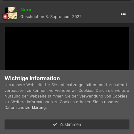
Neni
Geschrieben
8. September 2022
Wichtige Information
Um unsere Webseite für Sie optimal zu gestalten und fortlaufend
verbessern zu können, verwenden wir Cookies. Durch die weitere
Nutzung der Webseite stimmen Sie der Verwendung von Cookies
zu. Weitere Informationen zu Cookies erhalten Sie in unserer
Datenschutzerklärung
.
Zustimmen
Forum
Ungelesen
Anmelden
Registrieren
Mehr
Quote