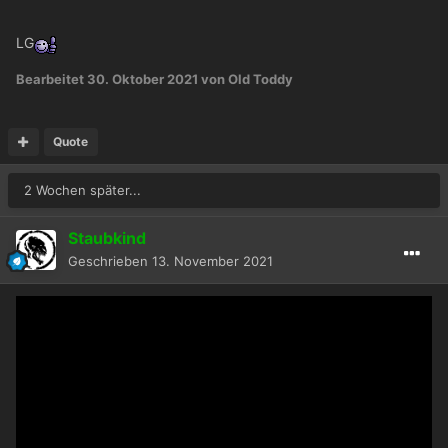
LG
Bearbeitet
30. Oktober 2021
von Old Toddy
Quote
2 Wochen später...
Staubkind
Geschrieben
13. November 2021