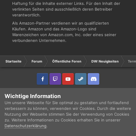
Haftung für die Inhalte externer Links. Für den Inhalt der
verlinkten Seiten sind ausschließlich deren Betreiber
verantwortlich.
Als Amazon-Partner verdienen wir an qualifizierten
Käufen. Amazon und das Amazon-Logo sind
Warenzeichen von Amazon.com, Inc. oder eines seiner
verbundenen Unternehmen.
Startseite
Forum
Öffentliche Foren
DW: Neuigkeiten
Term
IPS Theme
by
IPSFocus
Sprache
Datenschutzerklärung
Wichtige Information
Copyright © 2003 - 2021 DRUCKWELLE e.V. -
Impressum
Powered by Invision Community
Um unsere Webseite für Sie optimal zu gestalten und fortlaufend
verbessern zu können, verwenden wir Cookies. Durch die weitere
Nutzung der Webseite stimmen Sie der Verwendung von Cookies
zu. Weitere Informationen zu Cookies erhalten Sie in unserer
Datenschutzerklärung
.