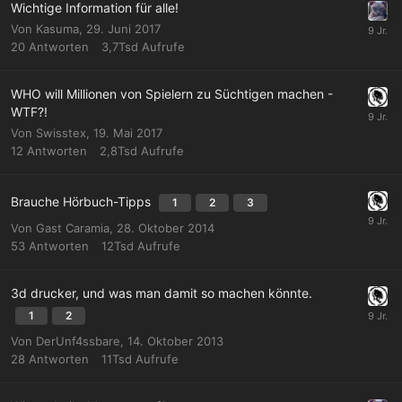
Wichtige Information für alle!
Von
Kasuma
,
29. Juni 2017
20
Antworten
3,7Tsd
Aufrufe
WHO will Millionen von Spielern zu Süchtigen machen -
WTF?!
Von
Swisstex
,
19. Mai 2017
12
Antworten
2,8Tsd
Aufrufe
Brauche Hörbuch-Tipps
1
2
3
Von Gast Caramia,
28. Oktober 2014
53
Antworten
12Tsd
Aufrufe
3d drucker, und was man damit so machen könnte.
1
2
Von
DerUnf4ssbare
,
14. Oktober 2013
28
Antworten
11Tsd
Aufrufe