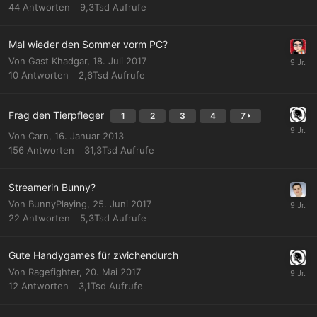
44
Antworten
9,3Tsd
Aufrufe
Mal wieder den Sommer vorm PC?
Von Gast Khadgar,
18. Juli 2017
10
Antworten
2,6Tsd
Aufrufe
Frag den Tierpfleger
1
2
3
4
7
Von
Carn
,
16. Januar 2013
156
Antworten
31,3Tsd
Aufrufe
Streamerin Bunny?
Von
BunnyPlaying
,
25. Juni 2017
22
Antworten
5,3Tsd
Aufrufe
Gute Handygames für zwichendurch
Von
Ragefighter
,
20. Mai 2017
12
Antworten
3,1Tsd
Aufrufe