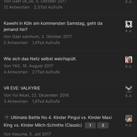
Von Gast uk_uk,
5. Oktober 2017
12
Antworten
2,5Tsd
Aufrufe
Kawehi in Köln am kommenden Samstag, geht da
jemand hin?
Von Gast xanthum,
3. Oktober 2017
2
Antworten
1,4Tsd
Aufrufe
Wie sich das Netz selbst weichspült.
Von
YA5
,
16. August 2017
4
Antworten
2,1Tsd
Aufrufe
VR EVE: VALKYRIE
Von
Yui Ikkari
,
22. Dezember 2016
3
Antworten
1,9Tsd
Aufrufe
Ultimate Battle No 4. Kinder Pingui vs. Kinder Maxi
King vs. Kinder Milch-Schnitte (Classic)
1
2
Von
Kasuma
,
5. Juli 2017