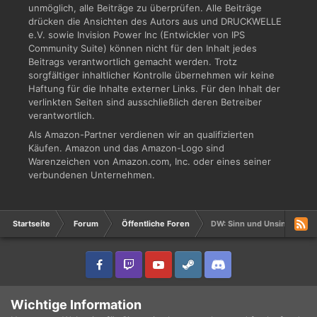
unmöglich, alle Beiträge zu überprüfen. Alle Beiträge
drücken die Ansichten des Autors aus und DRUCKWELLE
e.V. sowie Invision Power Inc (Entwickler von IPS
Community Suite) können nicht für den Inhalt jedes
Beitrags verantwortlich gemacht werden. Trotz
sorgfältiger inhaltlicher Kontrolle übernehmen wir keine
Haftung für die Inhalte externer Links. Für den Inhalt der
verlinkten Seiten sind ausschließlich deren Betreiber
verantwortlich.
Als Amazon-Partner verdienen wir an qualifizierten
Käufen. Amazon und das Amazon-Logo sind
Warenzeichen von Amazon.com, Inc. oder eines seiner
verbundenen Unternehmen.
Startseite
Forum
Öffentliche Foren
DW: Sinn und Unsinn aus d
IPS Theme
by
IPSFocus
Sprache
Datenschutzerklärung
Wichtige Information
Copyright © 2003 - 2021 DRUCKWELLE e.V. -
Impressum
Powered by Invision Community