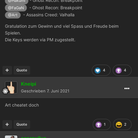
- Ghost Recon: Breakpoint
@Hakumi
- Ghost Recon: Breakpoint
@FaGaN
- Assasins Creed: Valhalla
@Art
Gratulation zum Gewinn und viel Spass und Freude beim
Spielen.
Die Keys werden via PM zugestellt.
Quote
4
4
Kneipi
Geschrieben
7. Juni 2021
Art cheatet doch
Quote
1
2