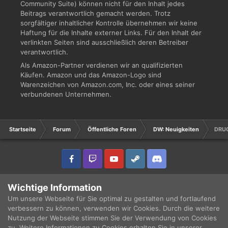
Community Suite) können nicht für den Inhalt jedes
Beitrags verantwortlich gemacht werden. Trotz
sorgfältiger inhaltlicher Kontrolle übernehmen wir keine
Haftung für die Inhalte externer Links. Für den Inhalt der
verlinkten Seiten sind ausschließlich deren Betreiber
verantwortlich.
Als Amazon-Partner verdienen wir an qualifizierten
Käufen. Amazon und das Amazon-Logo sind
Warenzeichen von Amazon.com, Inc. oder eines seiner
verbundenen Unternehmen.
Startseite
Forum
Öffentliche Foren
DW: Neuigkeiten
DRUC
IPS Theme
by
IPSFocus
Sprache
Datenschutzerklärung
Wichtige Information
Copyright © 2003 - 2021 DRUCKWELLE e.V. -
Impressum
Powered by Invision Community
Um unsere Webseite für Sie optimal zu gestalten und fortlaufend
verbessern zu können, verwenden wir Cookies. Durch die weitere
Nutzung der Webseite stimmen Sie der Verwendung von Cookies
zu. Weitere Informationen zu Cookies erhalten Sie in unserer