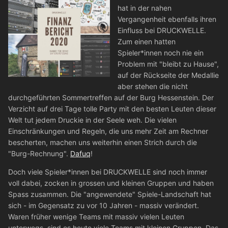
hat in der nahen
Vergangenheit ebenfalls ihren
Einfluss bei DRUCKWELLE.
Zum einen hatten
Spieler*innen noch nie ein
Problem mit "bleibt zu Hause",
auf der Rückseite der Medallie
aber stehen die nicht
durchgeführten Sommertreffen auf der Burg Hessenstein. Der
Verzicht auf drei Tage tolle Party mit den besten Leuten dieser
Welt tut jedem Druckie in der Seele weh. Die vielen
Einschränkungen und Regeln, die uns mehr Zeit am Rechner
bescherten, machen uns weiterhin einen Strich durch die
"Burg-Rechnung".
Dafuq
!
Doch viele Spieler*innen bei DRUCKWELLE sind noch immer
voll dabei, zocken in grossen und kleinen Gruppen und haben
Spass zusammen. Die "angewendete" Spiele-Landschaft hat
sich - im Gegensatz zu vor 10 Jahren - massiv verändert.
Waren früher wenige Teams mit massiv vielen Leuten
unterwegs, sind es heute viele Teams mit kleinen Gruppen. Das