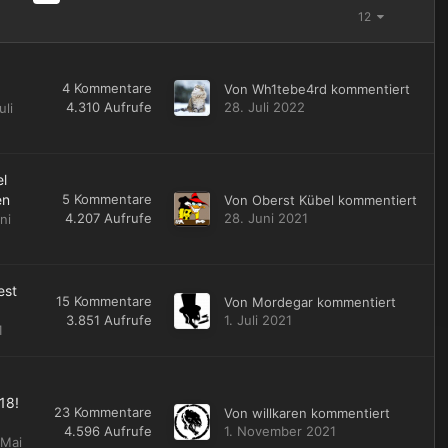
12
4
Kommentare
Von
Wh1tebe4rd
kommentiert
4.310
Aufrufe
28. Juli 2022
uli
l
en
5
Kommentare
Von
Oberst Kübel
kommentiert
4.207
Aufrufe
28. Juni 2021
ni
est
15
Kommentare
Von
Mordegar
kommentiert
3.851
Aufrufe
1. Juli 2021
1
18!
23
Kommentare
Von
willkaren
kommentiert
4.596
Aufrufe
1. November 2021
 Mai