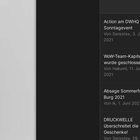
Action am DWHQ
Sonntagevent
Von
Swisstex
,
3. J
2021
WoW-Team-Kapite
wurde geschloss
Von
Hakumi
,
11. Ju
2021
Absage Sommerf
Burg 2021
Von
lk
,
1. Juni 202
DRUCKWELLE
überschreitet die 
Geschenke!
Von
Swisstex
,
29.