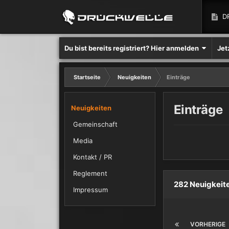
D
Du bist bereits registriert? Hier anmelden
Jet
Startseite
Neuigkeiten
Einträge
Einträge
Neuigkeiten
Gemeinschaft
Media
Kontakt / PR
Reglement
282 Neuigkeite
Impressum
VORHERIGE