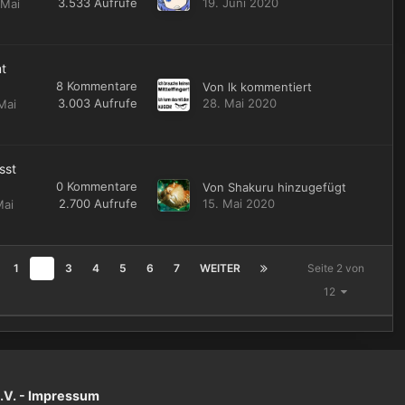
3.533
Aufrufe
19. Juni 2020
 Mai
t
8
Kommentare
Von
lk
kommentiert
3.003
Aufrufe
28. Mai 2020
Mai
sst
0
Kommentare
Von
Shakuru
hinzugefügt
2.700
Aufrufe
15. Mai 2020
Mai
1
2
3
4
5
6
7
WEITER
Seite 2 von
12
V. -
Impressum