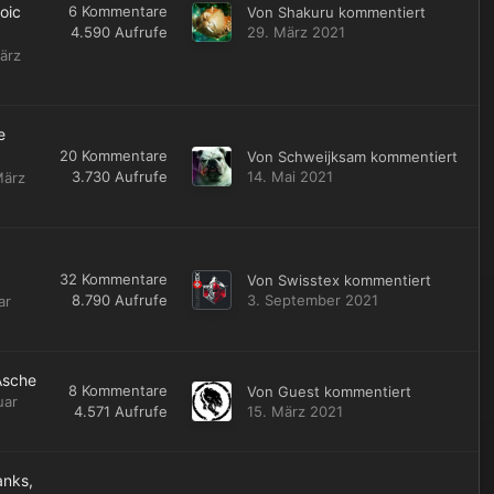
oic
6
Kommentare
Von
Shakuru
kommentiert
4.590
Aufrufe
29. März 2021
ärz
e
20
Kommentare
Von
Schweijksam
kommentiert
3.730
Aufrufe
14. Mai 2021
März
32
Kommentare
Von
Swisstex
kommentiert
8.790
Aufrufe
3. September 2021
ar
Asche
8
Kommentare
Von Guest kommentiert
uar
4.571
Aufrufe
15. März 2021
anks,