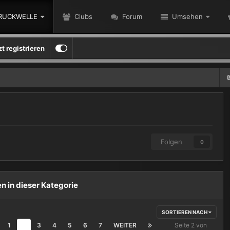
RUCKWELLE
Clubs
Forum
Umsehen
zt registrieren
Folgen
0
n in dieser Kategorie
SORTIEREN NACH
1
2
3
4
5
6
7
WEITER
Seite 2 von