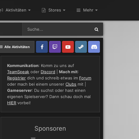
Aktivitäten
Stores
Mehr
Alle Aktivitäten
Kommunikation
: Komm zu uns auf
TeamSpeak
oder
Discord
|
Mach mit
:
Registrier
dich und schreib etwas im
Forum
oder mach bei einem unserer
Clubs
mit |
Gameserver
: Du suchst oder hast einen
eigenen Spielserver? Dann schau doch mal
HIER
vorbei!
Sponsoren