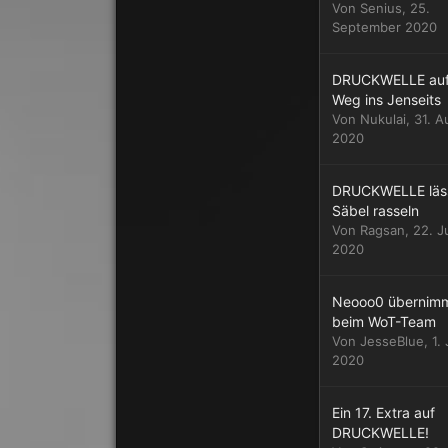
Von
Senius
,
25.
September 2020
DRUCKWELLE au
Weg ins Jenseits
Von
Nukulai
,
31. A
2020
DRUCKWELLE läss
Säbel rasseln
Von
Ragsan
,
22. J
2020
Neooo0 übernim
beim WoT-Team
Von
JesseBlue
,
1.
2020
Ein 17. Extra auf
DRUCKWELLE!