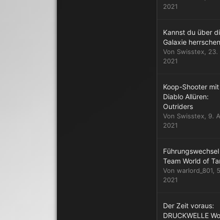
2021
Kannst du über d
Galaxie herrsche
Von
Swisstex
,
23. 
2021
Koop-Shooter mit
Diablo Allüren:
Outriders
Von
Swisstex
,
9. A
2021
Führungswechsel
Team World of Ta
Von
warlord_801
,
5
2021
Der Zeit voraus:
DRUCKWELLE W